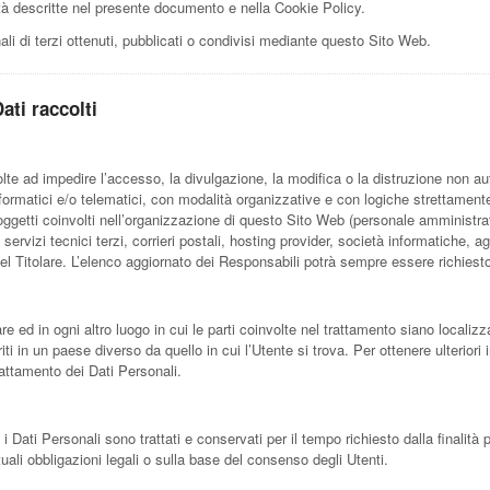
nalità descritte nel presente documento e nella Cookie Policy.
li di terzi ottenuti, pubblicati o condivisi mediante questo Sito Web.
ati raccolti
olte ad impedire l’accesso, la divulgazione, la modifica o la distruzione non au
ormatici e/o telematici, con modalità organizzative e con logiche strettamente co
soggetti coinvolti nell’organizzazione di questo Sito Web (personale amministra
 servizi tecnici terzi, corrieri postali, hosting provider, società informatiche
l Titolare. L’elenco aggiornato dei Responsabili potrà sempre essere richiesto
re ed in ogni altro luogo in cui le parti coinvolte nel trattamento siano localizza
iti in un paese diverso da quello in cui l’Utente si trova. Per ottenere ulteriori
trattamento dei Dati Personali.
ati Personali sono trattati e conservati per il tempo richiesto dalla finalità p
ali obbligazioni legali o sulla base del consenso degli Utenti.