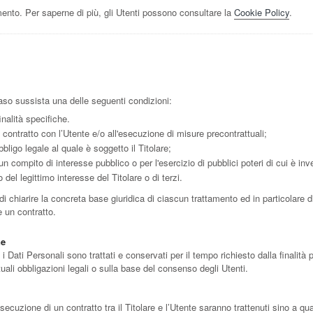
ento. Per saperne di più, gli Utenti possono consultare la
Cookie Policy
.
n caso sussista una delle seguenti condizioni:
inalità specifiche.
 contratto con l’Utente e/o all'esecuzione di misure precontrattuali;
ligo legale al quale è soggetto il Titolare;
n compito di interesse pubblico o per l'esercizio di pubblici poteri di cui è inves
del legittimo interesse del Titolare o di terzi.
 chiarire la concreta base giuridica di ciascun trattamento ed in particolare di
 un contratto.
ne
ati Personali sono trattati e conservati per il tempo richiesto dalla finalità p
ali obbligazioni legali o sulla base del consenso degli Utenti.
’esecuzione di un contratto tra il Titolare e l’Utente saranno trattenuti sino a 