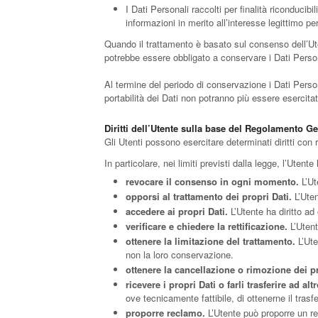
I Dati Personali raccolti per finalità riconducibi
informazioni in merito all’interesse legittimo pe
Quando il trattamento è basato sul consenso dell’Ute
potrebbe essere obbligato a conservare i Dati Person
Al termine del periodo di conservazione i Dati Personal
portabilità dei Dati non potranno più essere esercitat
Diritti dell’Utente sulla base del Regolamento G
Gli Utenti possono esercitare determinati diritti con ri
In particolare, nei limiti previsti dalla legge, l’Utente h
revocare il consenso in ogni momento.
L’Ut
opporsi al trattamento dei propri Dati.
L’Uten
accedere ai propri Dati.
L’Utente ha diritto ad 
verificare e chiedere la rettificazione.
L’Utent
ottenere la limitazione del trattamento.
L’Ute
non la loro conservazione.
ottenere la cancellazione o rimozione dei pr
ricevere i propri Dati o farli trasferire ad altr
ove tecnicamente fattibile, di ottenerne il trasf
proporre reclamo.
L’Utente può proporre un rec