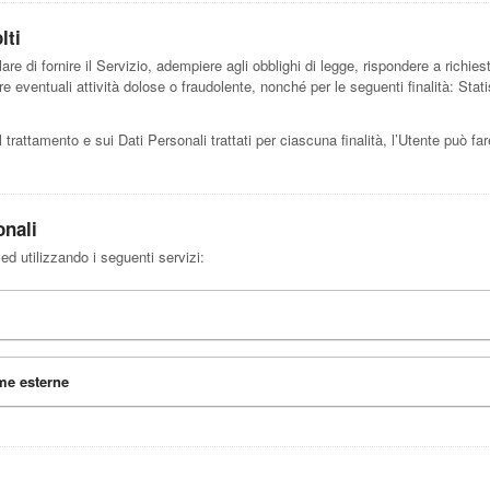
lti
are di fornire il Servizio, adempiere agli obblighi di legge, rispondere a richieste
duare eventuali attività dolose o fraudolente, nonché per le seguenti finalità: St
l trattamento e sui Dati Personali trattati per ciascuna finalità, l’Utente può fa
onali
 ed utilizzando i seguenti servizi:
rme esterne