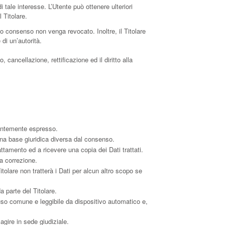
di tale interesse. L’Utente può ottenere ulteriori
 Titolare.
o consenso non venga revocato. Inoltre, il Titolare
di un’autorità.
 cancellazione, rettificazione ed il diritto alla
dentemente espresso.
una base giuridica diversa dal consenso.
rattamento ed a ricevere una copia dei Dati trattati.
la correzione.
itolare non tratterà i Dati per alcun altro scopo se
a parte del Titolare.
di uso comune e leggibile da dispositivo automatico e,
agire in sede giudiziale.