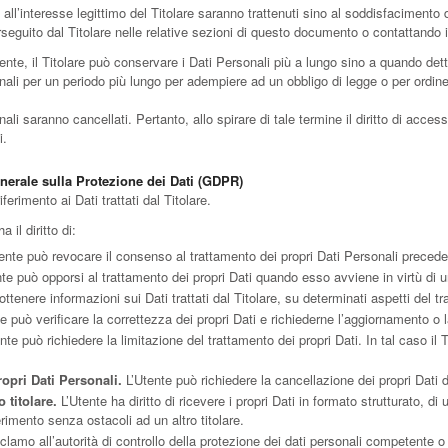
li all’interesse legittimo del Titolare saranno trattenuti sino al soddisfacimento 
rseguito dal Titolare nelle relative sezioni di questo documento o contattando il
nte, il Titolare può conservare i Dati Personali più a lungo sino a quando dett
ali per un periodo più lungo per adempiere ad un obbligo di legge o per ordine 
i saranno cancellati. Pertanto, allo spirare di tale termine il diritto di accesso,
i.
enerale sulla Protezione dei Dati (GDPR)
ferimento ai Dati trattati dal Titolare.
a il diritto di:
ente può revocare il consenso al trattamento dei propri Dati Personali prece
te può opporsi al trattamento dei propri Dati quando esso avviene in virtù di 
ottenere informazioni sui Dati trattati dal Titolare, su determinati aspetti del t
e può verificare la correttezza dei propri Dati e richiederne l’aggiornamento o 
nte può richiedere la limitazione del trattamento dei propri Dati. In tal caso il T
opri Dati Personali.
L’Utente può richiedere la cancellazione dei propri Dati d
o titolare.
L’Utente ha diritto di ricevere i propri Dati in formato strutturato, 
erimento senza ostacoli ad un altro titolare.
lamo all’autorità di controllo della protezione dei dati personali competente o 