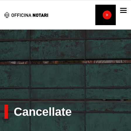
To
Cancellate